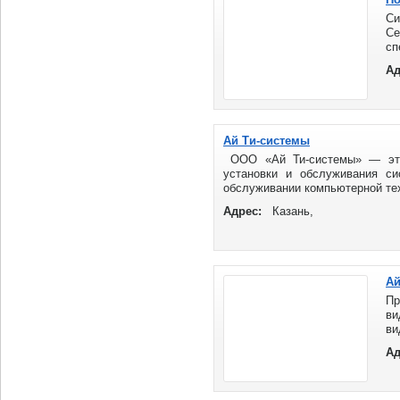
Си
С
с
бе
Ад
ра
Ай Ти-системы
ООО «Ай Ти-системы» — это
установки и обслуживания си
обслуживании компьютерной техн
Адрес:
Казань,
Ай
П
ви
ви
об
Ад
ОП