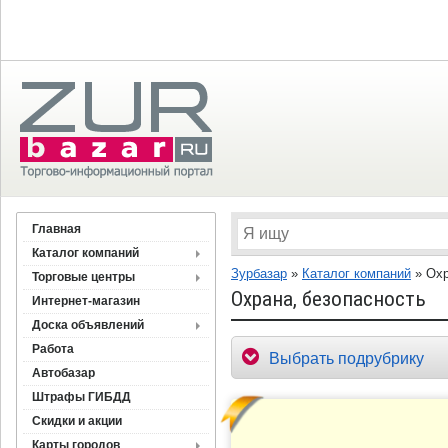
Главная
Каталог компаний
Зурбазар
»
Каталог компаний
»
Охр
Торговые центры
Охрана, безопасность
Интернет-магазин
Доска объявлений
Работа
Выбрать подрубрику
Автобазар
Штрафы ГИБДД
Скидки и акции
Карты городов