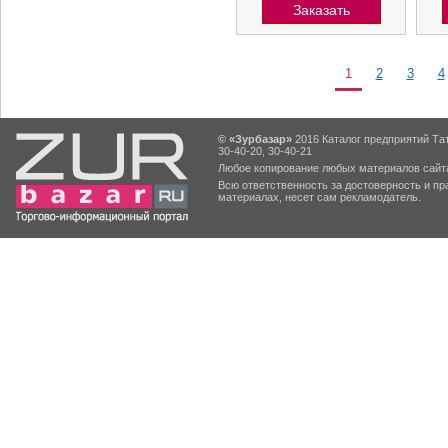
Заказать
1
2
3
4
© «Зурбазар»
2016 Каталог предприятий Тат
30-40-20, 30-40-21
Любое копирование любых материалов сайта
Всю ответственность за достоверность и 
материалах, несет сам рекламодатель.