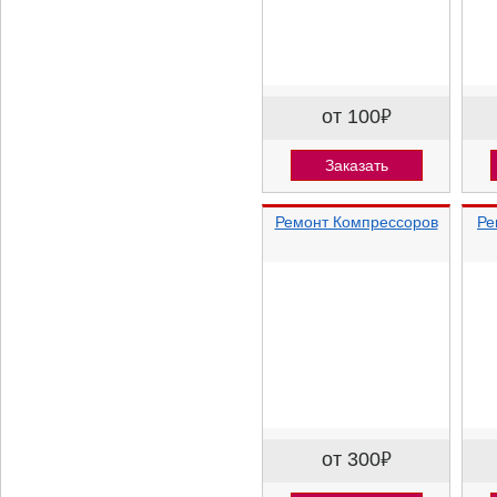
от 100
⃏
Заказать
Ремонт Компрессоров
Ре
от 300
⃏