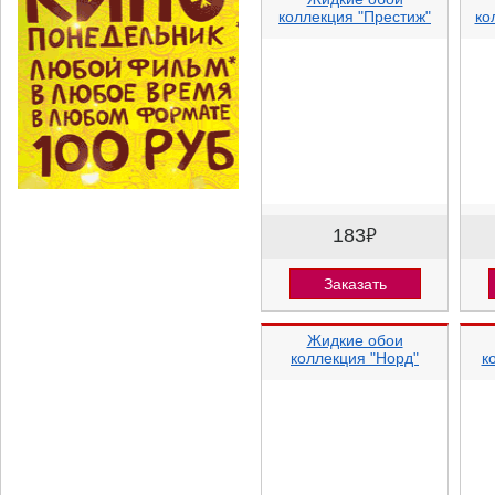
коллекция "Престиж"
ко
183
⃏
Заказать
Жидкие обои
коллекция "Норд"
к