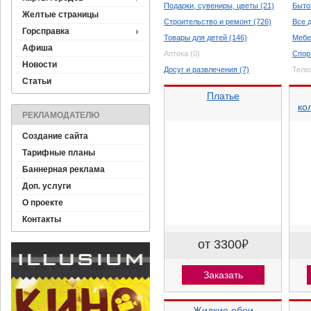
Подарки, сувениры, цветы (21)
Быто
Желтые страницы
Строительство и ремонт (726)
Все 
Горсправка
Товары для детей (146)
Мебе
Афиша
Аптека (0)
Спор
Новости
Досуг и развлечения (7)
Теле
Статьи
Платье
ко
РЕКЛАМОДАТЕЛЮ
Создание сайта
Тарифные планы
Баннерная реклама
Доп. услуги
О проекте
Контакты
от 3300
⃏
Заказать
Жидкие обои