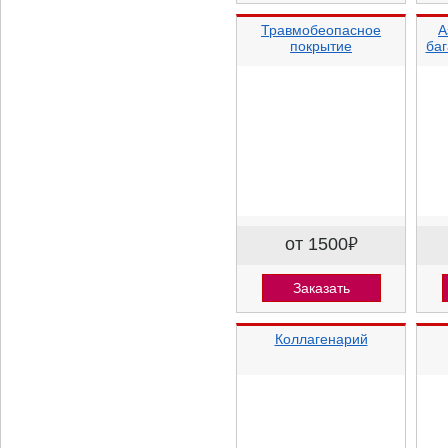
Травмобеопасное
А
покрытие
баг
от 1500
⃏
Заказать
Коллагенарий