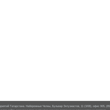
риятий Татарстана. Набережные Челны, Бульвар Энтузиастов, 11 (3/08), офис 905, (855