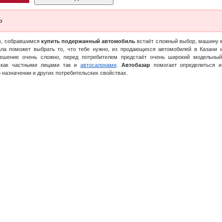
о
м, собравшимся
купить подержанный автомобиль
встаёт сложный выбор, машину к
ла поможет выбрать то, что тебе нужно, из продающихся автомобилей в Казани 
решение очень сложно, перед потребителем предстаёт очень широкий модельны
 как частными лицами так и
автосалонами
.
Автобазар
помогает определиться и
 назначении и других потребительских свойствах.