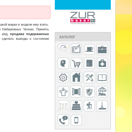
акой марки и модели ему взять.
и Набережных Челнах. Принять
й ряд,
продажа подержанных
КАТАЛОГ
 сделать выводы о состоянии