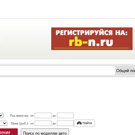
Год выпуска:
от
до
Найти
Цена (руб.):
от
до
ление
Поиск по моделям авто