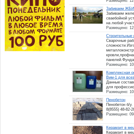
Размещено: 12
Забиваем ЖБИ 
Забиваем желе
сваебойной уст
на любой участо
Размещено: 12
Строительные 
Сварочные раб
сложности.Изг
металлоконстр
кровли,профна
панелей.Фунда
Размещено: 10
Комплексная о
Вим-1 для все
Данные состав
для профессион
Размещено: 10
Пенобетон
Пенобетон б/у.
8(8555) 48-82-2
Размещено: 09
Керамзит в ме
Керамзит в меш