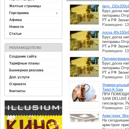
Желтые страницы
брус 150х200х
Брус,доска на
Горсправка
пилорамы.Отгру
Афиша
РТ и РФ Звонит
Размещено: 13
Новости
доска 40х150х
Статьи
Брус,доска на
пилорамы.Отгру
РТ и РФ Звонит
РЕКЛАМОДАТЕЛЮ
Размещено: 13
Создание сайта
Пиломатериалы
Брус,доска на
Тарифные планы
пилорамы.Отгру
Баннерная реклама
РТ и РФ Звонит
Размещено: 13
Доп. услуги
О проекте
Универсальный
Twist-A-Saw
Контакты
ПРИ ПОМОЩИ 
SAW DELUXE 
гипсокартон; Р
Размещено: 12
Армстронг. Мо
На сегодняшни
армстронг прио