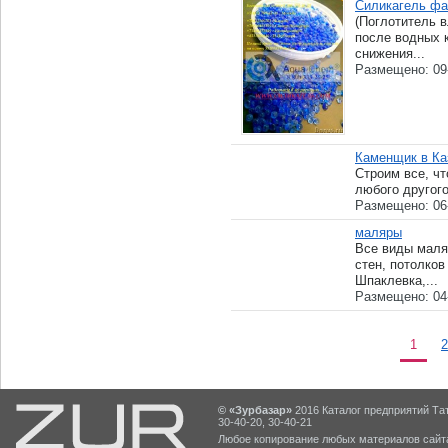
Силикагель ф
(Поглотитель в
после водных 
снижения...
Размещено: 09
Каменщик в Ка
Строим все, чт
любого другого
Размещено: 06
маляры
Все виды маля
стен, потолко
Шпаклевка,...
Размещено: 04
1
2
© «Зурбазар»
2016 Каталог предприятий Тат
30-40-20, 30-40-21
Любое копирование любых материалов сайта